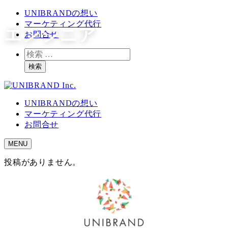
メ
UNIBRANDの想い
イ
マーケティング代行
エンジニア
ン
お問合せ
コ
検
ン
索
テ
検索
ン
ツ
へ
UNIBRANDの想い
移
マーケティング代行
動
お問合せ
MENU
投稿がありません。